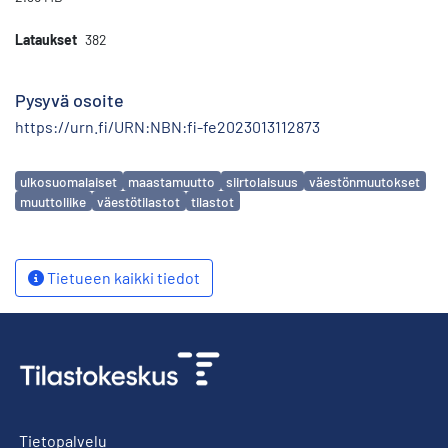
Lataukset
382
Pysyvä osoite
https://urn.fi/URN:NBN:fi-fe2023013112873
Avainsanat
ulkosuomalaiset
maastamuutto
siirtolaisuus
väestönmuutokset
muuttoliike
väestötilastot
tilastot
Tietueen kaikki tiedot
Tietopalvelu