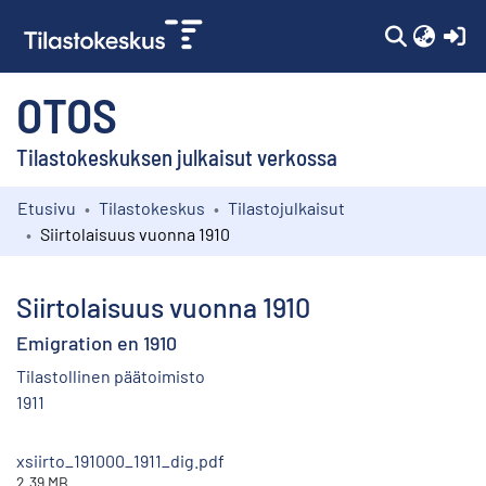
(c
OTOS
Tilastokeskuksen julkaisut verkossa
Etusivu
Tilastokeskus
Tilastojulkaisut
Kokoelmat
Siirtolaisuus vuonna 1910
Selaa
Siirtolaisuus vuonna 1910
Emigration en 1910
Tilastollinen päätoimisto
1911
xsiirto_191000_1911_dig.pdf
2.39 MB