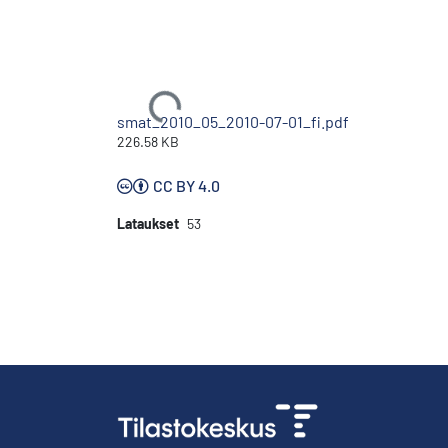
Ladataan...
smat_2010_05_2010-07-01_fi.pdf
226.58 KB
CC BY 4.0
Lataukset
53