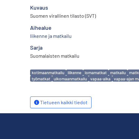
Kuvaus
Suomen virallinen tilasto (SVT)
Aihealue
liikenne ja matkailu
Sarja
Suomalaisten matkailu
Avainsanat
kotimaanmatkailu
liikenne
lomamatkat
matkailu
matku
työmatkat
ulkomaanmatkailu
vapaa-aika
vapaa-ajan m
Tietueen kaikki tiedot