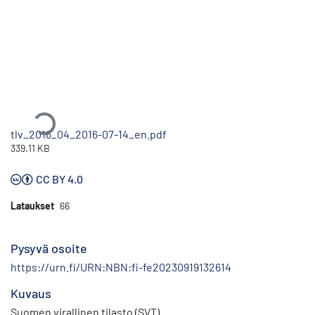
Ladataan...
tlv_2016_04_2016-07-14_en.pdf
339.11 KB
CC BY 4.0
Lataukset
66
Pysyvä osoite
https://urn.fi/URN:NBN:fi-fe20230919132614
Kuvaus
Suomen virallinen tilasto (SVT)