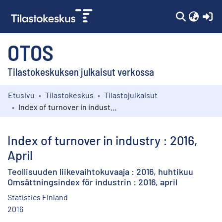
(c
OTOS
Tilastokeskuksen julkaisut verkossa
Etusivu
Tilastokeskus
Tilastojulkaisut
Kokoelmat
Index of turnover in industry : 2016, April
Selaa
Index of turnover in industry : 2016,
April
Teollisuuden liikevaihtokuvaaja : 2016, huhtikuu
Omsättningsindex för industrin : 2016, april
Statistics Finland
2016