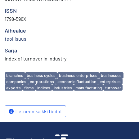
ISSN
1798-596X
Aihealue
teollisuus
Sarja
Index of turnover in industry
Avainsanat
branches
business cycles
business enterprises
businesses
companies
corporations
economic fluctuation
enterprises
exports
firms
indices
industries
manufacturing
turnover
Tietueen kaikki tiedot