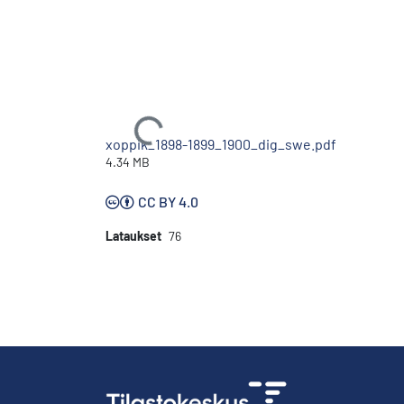
Ladataan...
xoppik_1898-1899_1900_dig_swe.pdf
4.34 MB
CC BY 4.0
Lataukset
76