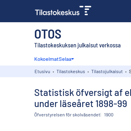
OTOS
Tilastokeskuksen julkaisut verkossa
Kokoelmat
Selaa
Etusivu
Tilastokeskus
Tilastojulkaisut
Statistisk öfversigt af 
under läseåret 1898-99
Öfverstyrelsen för skolväsendet
1900