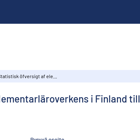
Statistisk öfversigt af elementarläroverkens i Finland tillstånd och verksamhet under läseåret 1898-99
elementarläroverkens i Finland t
Pysyvä osoite