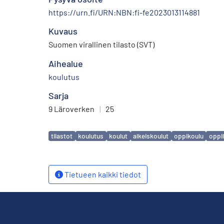
https://urn.fi/URN:NBN:fi-fe2023013114881
Kuvaus
Suomen virallinen tilasto (SVT)
Aihealue
koulutus
Sarja
9 Läroverken
|
25
Avainsanat
tilastot
koulutus
koulut
alkeiskoulut
oppikoulu
oppi
Tietueen kaikki tiedot