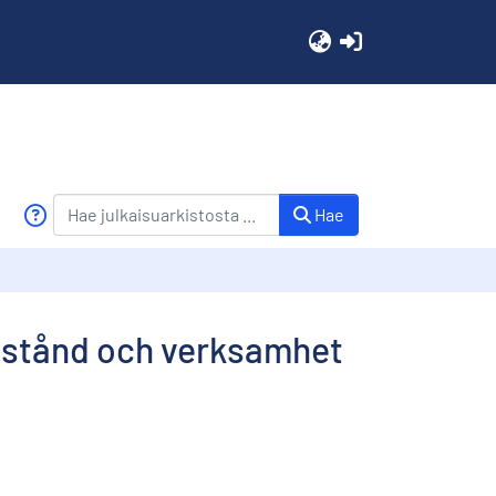
(current)
Hae
illstånd och verksamhet