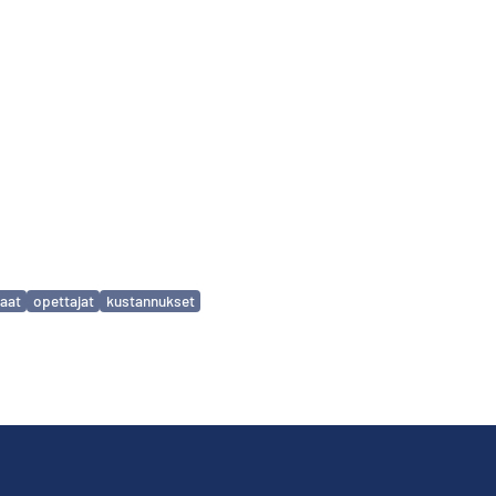
laat
opettajat
kustannukset