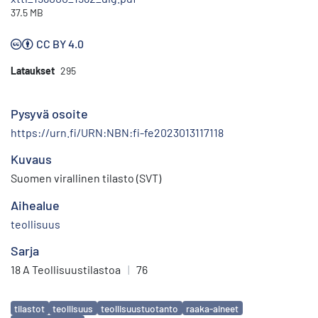
37.5 MB
CC BY 4.0
Lataukset
295
Pysyvä osoite
https://urn.fi/URN:NBN:fi-fe2023013117118
Kuvaus
Suomen virallinen tilasto (SVT)
Aihealue
teollisuus
Sarja
18 A Teollisuustilastoa
|
76
Avainsanat
tilastot
teollisuus
teollisuustuotanto
raaka-aineet