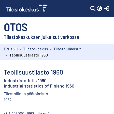
(c
OTOS
Tilastokeskuksen julkaisut verkossa
Etusivu
Tilastokeskus
Tilastojulkaisut
Kokoelmat
Teollisuustilasto 1960
Selaa
Teollisuustilasto 1960
Industristatistik 1960
Industrial statistics of Finland 1960
Tilastollinen päätoimisto
1962
xtti_196000_1962_dig.pdf