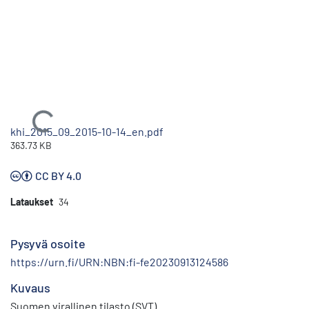
Ladataan...
khi_2015_09_2015-10-14_en.pdf
363.73 KB
CC BY 4.0
Lataukset
34
Pysyvä osoite
https://urn.fi/URN:NBN:fi-fe20230913124586
Kuvaus
Suomen virallinen tilasto (SVT)