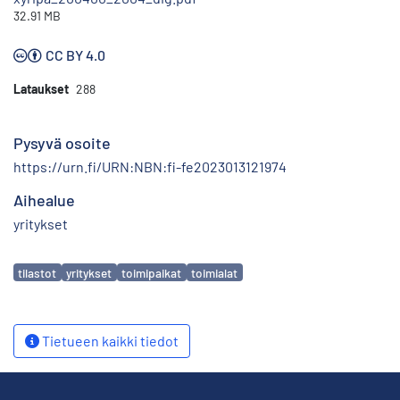
32.91 MB
CC BY 4.0
Lataukset
288
Pysyvä osoite
https://urn.fi/URN:NBN:fi-fe2023013121974
Aihealue
yritykset
Avainsanat
tilastot
yritykset
toimipaikat
toimialat
Tietueen kaikki tiedot