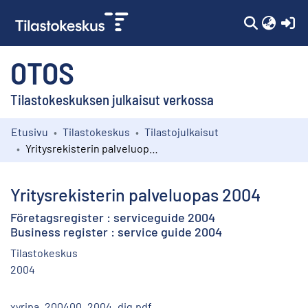
(c
OTOS
Tilastokeskuksen julkaisut verkossa
Etusivu
Tilastokeskus
Tilastojulkaisut
Kokoelmat
Yritysrekisterin palveluopas 2004
Selaa
Yritysrekisterin palveluopas 2004
Företagsregister : serviceguide 2004
Business register : service guide 2004
Tilastokeskus
2004
xyripa_200400_2004_dig.pdf