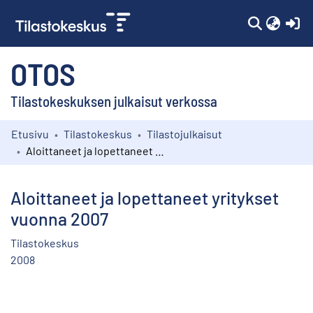
(c
OTOS
Tilastokeskuksen julkaisut verkossa
Etusivu
Tilastokeskus
Tilastojulkaisut
Kokoelmat
Aloittaneet ja lopettaneet yritykset vuonna 2007
Selaa
Aloittaneet ja lopettaneet yritykset
vuonna 2007
Tilastokeskus
2008