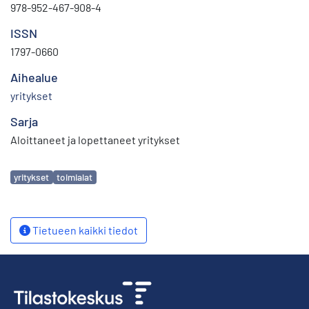
978-952-467-908-4
ISSN
1797-0660
Aihealue
yritykset
Sarja
Aloittaneet ja lopettaneet yritykset
Avainsanat
yritykset
toimialat
Tietueen kaikki tiedot