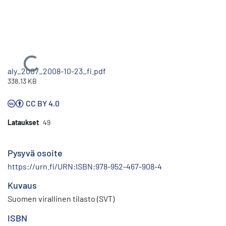
Ladataan...
aly_2007_2008-10-23_fi.pdf
338.13 KB
CC BY 4.0
Lataukset
49
Pysyvä osoite
https://urn.fi/URN:ISBN:978-952-467-908-4
Kuvaus
Suomen virallinen tilasto (SVT)
ISBN