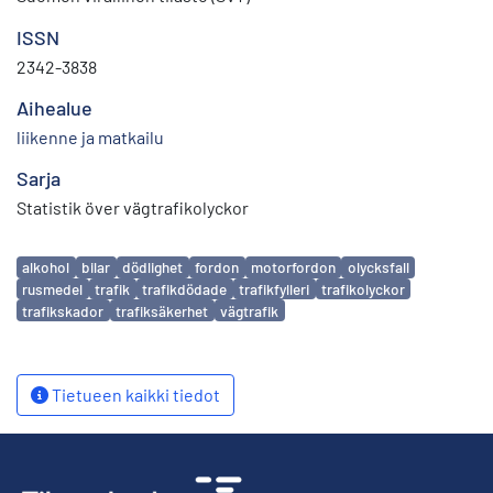
ISSN
2342-3838
Aihealue
liikenne ja matkailu
Sarja
Statistik över vägtrafikolyckor
Avainsanat
alkohol
bilar
dödlighet
fordon
motorfordon
olycksfall
rusmedel
trafik
trafikdödade
trafikfylleri
trafikolyckor
trafikskador
trafiksäkerhet
vägtrafik
Tietueen kaikki tiedot