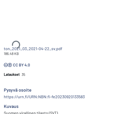
Ladataan...
ton_2021_03_2021-04-22_sv.pdf
186.48 KB
CC BY 4.0
Lataukset
35
Pysyvä osoite
https://urn.fi/URN:NBN:fi-fe20230920133583
Kuvaus
Suomen virallinen tilasto (SVT)