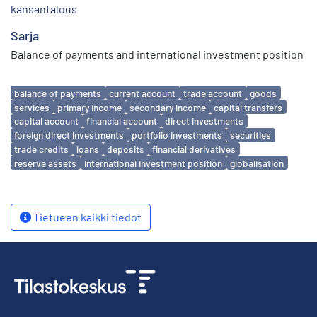
kansantalous
Sarja
Balance of payments and international investment position
Avainsanat
balance of payments
current account
trade account
goods
services
primary income
secondary income
capital transfers
capital account
financial account
direct investments
foreign direct investments
portfolio investments
securities
trade credits
loans
deposits
financial derivatives
reserve assets
international investment position
globalisation
Tietueen kaikki tiedot