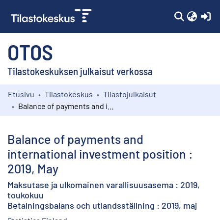
(c
OTOS
Tilastokeskuksen julkaisut verkossa
Etusivu
Tilastokeskus
Tilastojulkaisut
Kokoelmat
Balance of payments and international investment position : 2019, May
Selaa
Balance of payments and
international investment position :
2019, May
Maksutase ja ulkomainen varallisuusasema : 2019,
toukokuu
Betalningsbalans och utlandsställning : 2019, maj