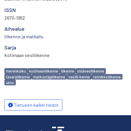
ISSN
2670-1952
Aihealue
liikenne ja matkailu
Sarja
Kotimaan vesiliikenne
Avainsanat
merenkulku
kotimaanliikenne
liikenne
sisävesiliikenne
tavaraliikenne
matkustajaliikenne
vesilii-kenne
rannikkoliikenne
uitto
Tietueen kaikki tiedot