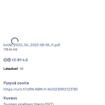
Ladataan...
kvliik_2020_04_2020-06-05_fi.pdf
178.64 KB
CC BY 4.0
Lataukset
59
Pysyvä osoite
https://urn.fi/URN:NBN:fi-fe20230912123783
Kuvaus
Suomen virallinen tilasto (SVT)