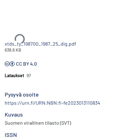
Ladataan...
xtds_ty_198700_1987_25_dig.pdf
638.6 KB
CC BY 4.0
Lataukset
97
Pysyvä osoite
https://urn.fi/URN:NBN:fi-fe2023013110834
Kuvaus
Suomen virallinen tilasto (SVT)
ISSN