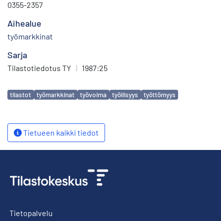
0355-2357
Aihealue
työmarkkinat
Sarja
Tilastotiedotus TY
|
1987:25
Avainsanat
tilastot
työmarkkinat
työvoima
työllisyys
työttömyys
Tietueen kaikki tiedot
Tietopalvelu