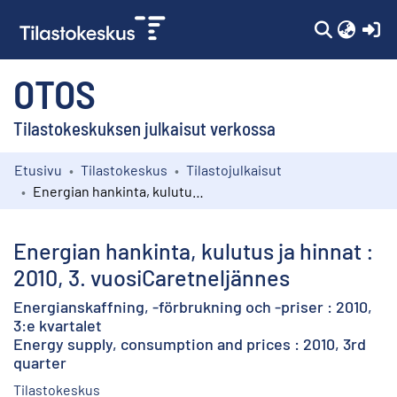
(c
OTOS
Tilastokeskuksen julkaisut verkossa
Etusivu
Tilastokeskus
Tilastojulkaisut
Kokoelmat
Energian hankinta, kulutus ja hinnat : 2010, 3. vuosiCaretneljännes
Selaa
Energian hankinta, kulutus ja hinnat :
2010, 3. vuosiCaretneljännes
Energianskaffning, -förbrukning och -priser : 2010,
3:e kvartalet
Energy supply, consumption and prices : 2010, 3rd
quarter
Tilastokeskus