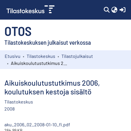
(c
OTOS
Tilastokeskuksen julkaisut verkossa
Etusivu
Tilastokeskus
Tilastojulkaisut
Kokoelmat
Aikuiskoulutustutkimus 2006, koulutuksen kestoja sisältö
Selaa
Aikuiskoulutustutkimus 2006,
koulutuksen kestoja sisältö
Tilastokeskus
2008
aku_2006_02_2008-01-10_fi.pdf
264.99 KB