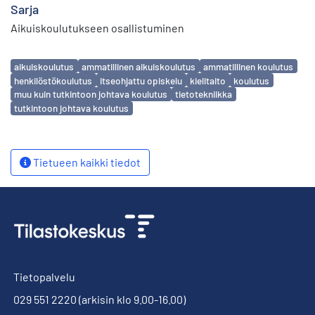
Sarja
Aikuiskoulutukseen osallistuminen
Avainsanat
aikuiskoulutus
ammatillinen aikuiskoulutus
ammatillinen koulutus
henkilöstökoulutus
itseohjattu opiskelu
kielitaito
koulutus
muu kuin tutkintoon johtava koulutus
tietotekniikka
tutkintoon johtava koulutus
Tietueen kaikki tiedot
Tietopalvelu
029 551 2220
(arkisin klo 9.00-16.00)