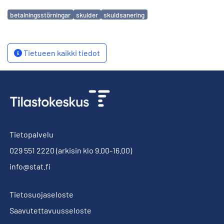
Avainsanat
betalningsstörningar
skulder
skuldsanering
Tietueen kaikki tiedot
Tietopalvelu
029 551 2220
(arkisin klo 9.00-16.00)
info@stat.fi
Tietosuojaseloste
Saavutettavuusseloste