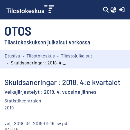
(c
OTOS
Tilastokeskuksen julkaisut verkossa
Etusivu
Tilastokeskus
Tilastojulkaisut
Kokoelmat
Skuldsaneringar : 2018, 4:e kvartalet
Selaa
Skuldsaneringar : 2018, 4:e kvartalet
Velkajärjestelyt : 2018, 4. vuosineljännes
Statistikcentralen
2019
velj_2018_04_2019-01-16_sv.pdf
113.6 KB