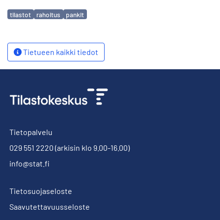
Avainsanat
tilastot
rahoitus
pankit
Tietueen kaikki tiedot
Tietopalvelu
029 551 2220
(arkisin klo 9.00-16.00)
info@stat.fi
Tietosuojaseloste
Saavutettavuusseloste