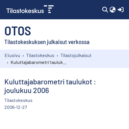
(c
OTOS
Tilastokeskuksen julkaisut verkossa
Etusivu
Tilastokeskus
Tilastojulkaisut
Kokoelmat
Kuluttajabarometri taulukot : joulukuu 2006
Selaa
Kuluttajabarometri taulukot :
joulukuu 2006
Tilastokeskus
2006-12-27