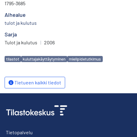
1795-3685
Aihealue
tulot ja kulutus
Sarja
Tulot ja kulutus
|
2006
Avainsanat
tilastot
kuluttajakäyttäytyminen
mielipidetutkimus
Tietueen kaikki tiedot
Tietopalvelu