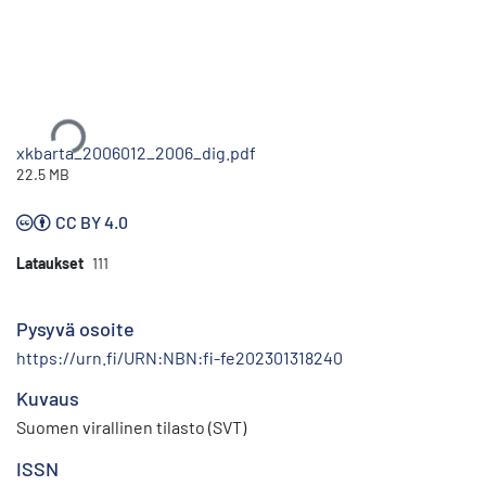
Ladataan...
xkbarta_2006012_2006_dig.pdf
22.5 MB
CC BY 4.0
Lataukset
111
Pysyvä osoite
https://urn.fi/URN:NBN:fi-fe202301318240
Kuvaus
Suomen virallinen tilasto (SVT)
ISSN