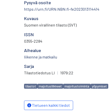
Pysyvä osoite
https://urn.fi/URN:NBN:fi-fe2023013114414
Kuvaus
Suomen virallinen tilasto (SVT)
ISSN
0355-2284
Aihealue
liikenne ja matkailu
Sarja
Tilastotiedotus LI
|
1979:22
Avainsanat
tilastot
majoitusliikkeet
majoitustoiminta
yöpymiset
Tietueen kaikki tiedot