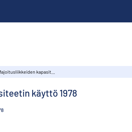
Majoitusliikkeiden kapasiteetin käyttö 1978
iteetin käyttö 1978
78