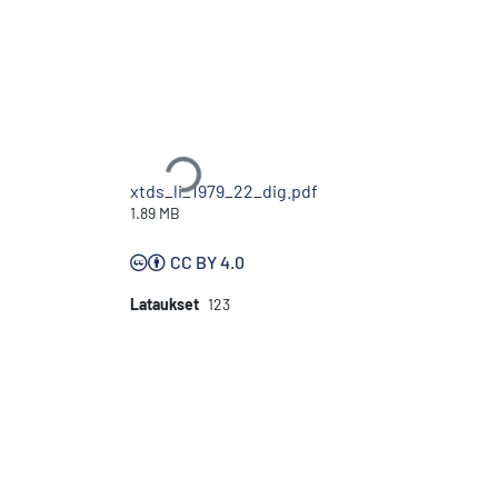
Ladataan...
xtds_li_1979_22_dig.pdf
1.89 MB
CC BY 4.0
Lataukset
123