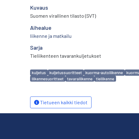
Kuvaus
Suomen virallinen tilasto (SVT)
Aihealue
liikenne ja matkailu
Sarja
Tieliikenteen tavarankuljetukset
Avainsanat
kuljetus
kuljetussuoritteet
kuorma-autoliikenne
kuorm
liikennesuoritteet
tavaraliikenne
tieliikenne
Tietueen kaikki tiedot