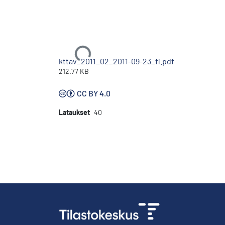
Ladataan...
kttav_2011_02_2011-09-23_fi.pdf
212.77 KB
CC BY 4.0
Lataukset
40