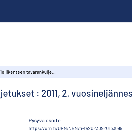
Tieliikenteen tavarankuljetukset : 2011, 2. vuosineljännes
jetukset : 2011, 2. vuosineljänne
Pysyvä osoite
https://urn.fi/URN:NBN:fi-fe20230920133698