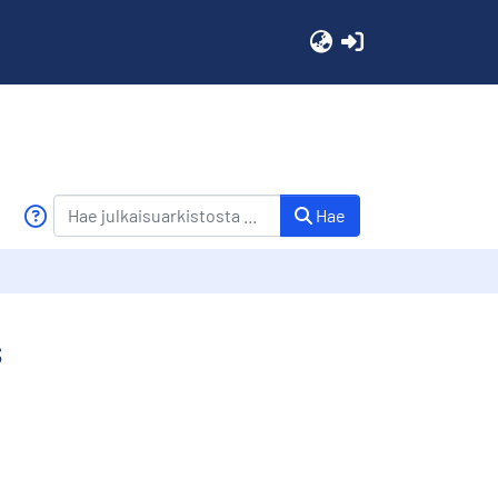
(current)
Hae
s