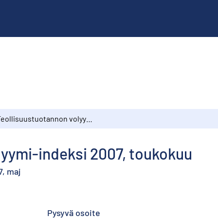
Teollisuustuotannon volyymi-indeksi 2007, toukokuu
lyymi-indeksi 2007, toukokuu
7, maj
Pysyvä osoite