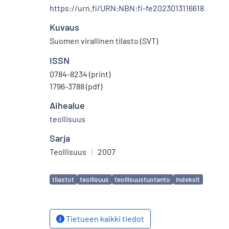
https://urn.fi/URN:NBN:fi-fe2023013116618
Kuvaus
Suomen virallinen tilasto (SVT)
ISSN
0784-8234 (print)
1796-3788 (pdf)
Aihealue
teollisuus
Sarja
Teollisuus
|
2007
Avainsanat
tilastot
teollisuus
teollisuustuotanto
indeksit
Tietueen kaikki tiedot