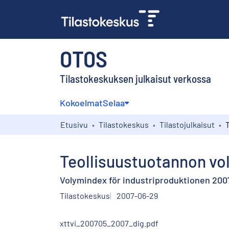
OTOS
Tilastokeskuksen julkaisut verkossa
Kokoelmat
Selaa
Etusivu
Tilastokeskus
Tilastojulkaisut
Teollisuustuotannon vo
Volymindex för industriproduktionen 200
Tilastokeskus
2007-06-29
xttvi_200705_2007_dig.pdf