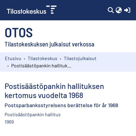
(c
OTOS
Tilastokeskuksen julkaisut verkossa
Etusivu
Tilastokeskus
Tilastojulkaisut
Kokoelmat
Postisäästöpankin hallituksen kertomus vuodelta 1968
Selaa
Postisäästöpankin hallituksen
kertomus vuodelta 1968
Postsparbanksstyrelsens berättelse för år 1968
Postisäästöpankin hallitus
1969