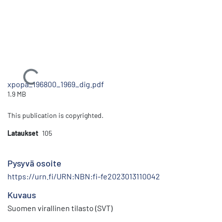
Ladataan...
xpopa_196800_1969_dig.pdf
1.9 MB
This publication is copyrighted.
Lataukset
105
Pysyvä osoite
https://urn.fi/URN:NBN:fi-fe2023013110042
Kuvaus
Suomen virallinen tilasto (SVT)