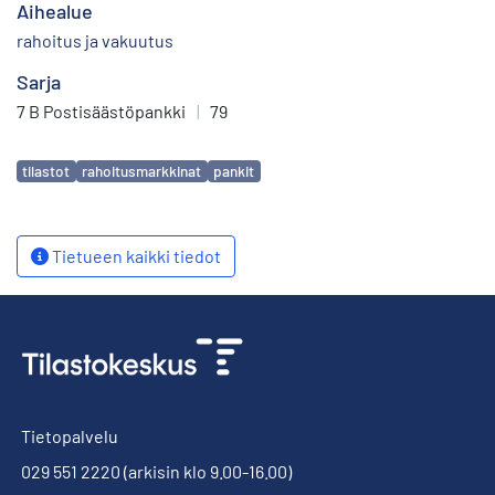
Aihealue
rahoitus ja vakuutus
Sarja
7 B Postisäästöpankki
|
79
Avainsanat
tilastot
rahoitusmarkkinat
pankit
Tietueen kaikki tiedot
Tietopalvelu
029 551 2220
(arkisin klo 9.00-16.00)