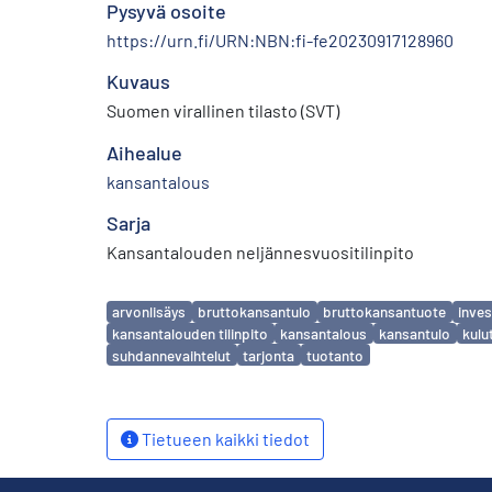
Pysyvä osoite
https://urn.fi/URN:NBN:fi-fe20230917128960
Kuvaus
Suomen virallinen tilasto (SVT)
Aihealue
kansantalous
Sarja
Kansantalouden neljännesvuositilinpito
Avainsanat
arvonlisäys
bruttokansantulo
bruttokansantuote
inves
kansantalouden tilinpito
kansantalous
kansantulo
kulu
suhdannevaihtelut
tarjonta
tuotanto
Tietueen kaikki tiedot