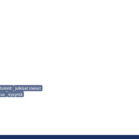
toinnit
julkiset menot
tus
kysyntä