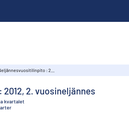
Neljännesvuositilinpito : 2012, 2. vuosineljännes
: 2012, 2. vuosineljännes
:a kvartalet
uarter