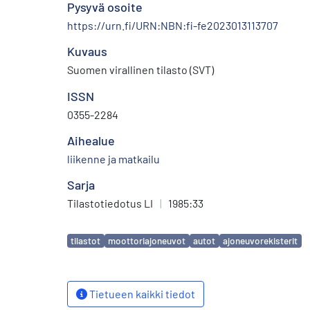
Pysyvä osoite
https://urn.fi/URN:NBN:fi-fe2023013113707
Kuvaus
Suomen virallinen tilasto (SVT)
ISSN
0355-2284
Aihealue
liikenne ja matkailu
Sarja
Tilastotiedotus LI
|
1985:33
Avainsanat
tilastot
moottoriajoneuvot
autot
ajoneuvorekisterit
Tietueen kaikki tiedot