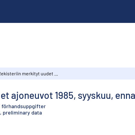
Rekisteriin merkityt uudet ajoneuvot 1985, syyskuu, ennakkotietoja
det ajoneuvot 1985, syyskuu, enn
, förhandsuppgifter
 preliminary data