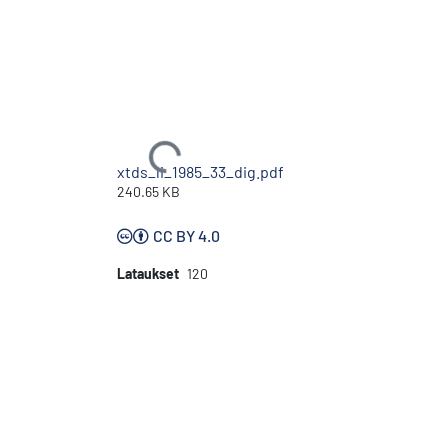
Ladataan...
xtds_li_1985_33_dig.pdf
240.65 KB
CC BY 4.0
Lataukset
120