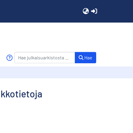
(current)
Hae
akkotietoja