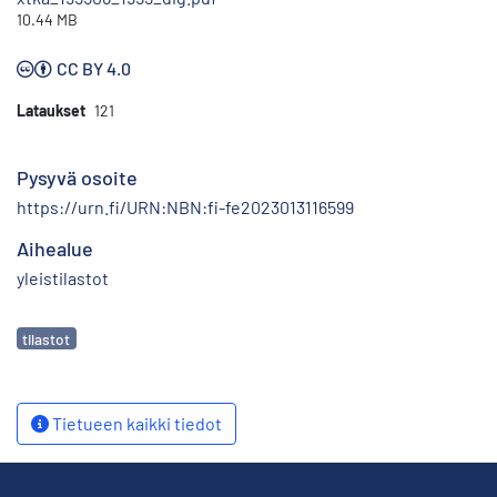
10.44 MB
CC BY 4.0
Lataukset
121
Pysyvä osoite
https://urn.fi/URN:NBN:fi-fe2023013116599
Aihealue
yleistilastot
Avainsanat
tilastot
Tietueen kaikki tiedot