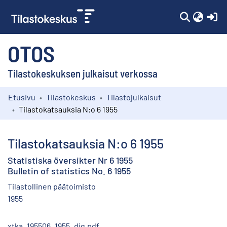
(c
OTOS
Tilastokeskuksen julkaisut verkossa
Etusivu
Tilastokeskus
Tilastojulkaisut
Kokoelmat
Tilastokatsauksia N:o 6 1955
Selaa
Tilastokatsauksia N:o 6 1955
Statistiska översikter Nr 6 1955
Bulletin of statistics No. 6 1955
Tilastollinen päätoimisto
1955
xtka_195506_1955_dig.pdf