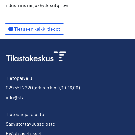
Industrins miljöskyddsutgifter
Tietueen kaikki tiedot
Tietopalvelu
029 551 2220
(arkisin klo 9.00-16.00)
info@stat.fi
Tietosuojaseloste
Saavutettavuusseloste
Evästeasetukset