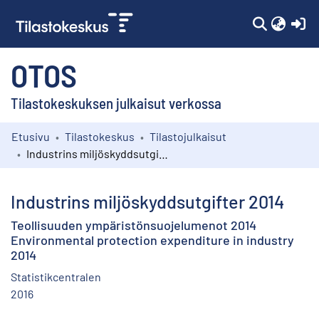
(c
OTOS
Tilastokeskuksen julkaisut verkossa
Etusivu
Tilastokeskus
Tilastojulkaisut
Kokoelmat
Industrins miljöskyddsutgifter 2014
Selaa
Industrins miljöskyddsutgifter 2014
Teollisuuden ympäristönsuojelumenot 2014
Environmental protection expenditure in industry
2014
Statistikcentralen
2016