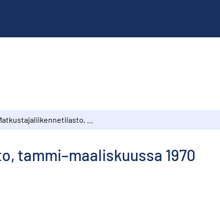
Matkustajaliikennetilasto, tammi–maaliskuussa 1970
sto, tammi–maaliskuussa 1970