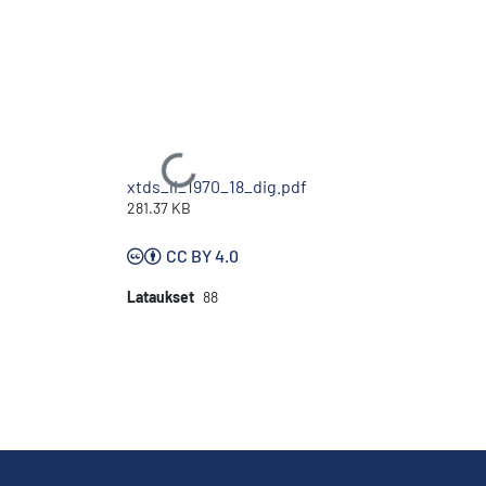
Ladataan...
xtds_li_1970_18_dig.pdf
281.37 KB
CC BY 4.0
Lataukset
88