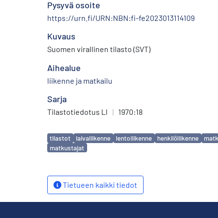
Pysyvä osoite
https://urn.fi/URN:NBN:fi-fe2023013114109
Kuvaus
Suomen virallinen tilasto (SVT)
Aihealue
liikenne ja matkailu
Sarja
Tilastotiedotus LI
|
1970:18
Avainsanat
tilastot
laivaliikenne
lentoliikenne
henkilöliikenne
matk
matkustajat
Tietueen kaikki tiedot