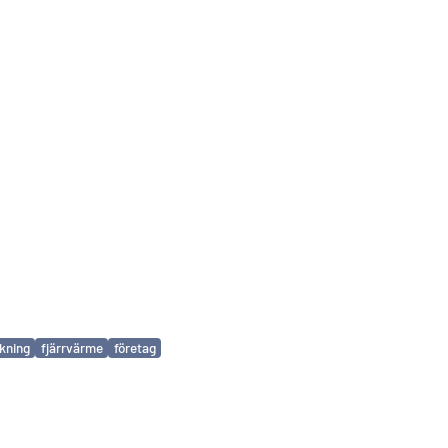
kning
fjärrvärme
företag