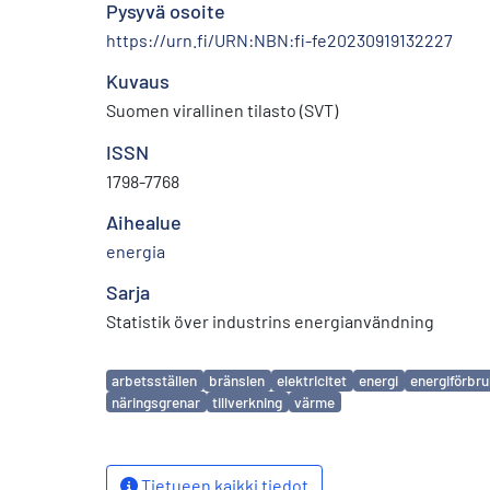
Pysyvä osoite
https://urn.fi/URN:NBN:fi-fe20230919132227
Kuvaus
Suomen virallinen tilasto (SVT)
ISSN
1798-7768
Aihealue
energia
Sarja
Statistik över industrins energianvändning
Avainsanat
arbetsställen
bränslen
elektricitet
energi
energiförbru
näringsgrenar
tillverkning
värme
Tietueen kaikki tiedot