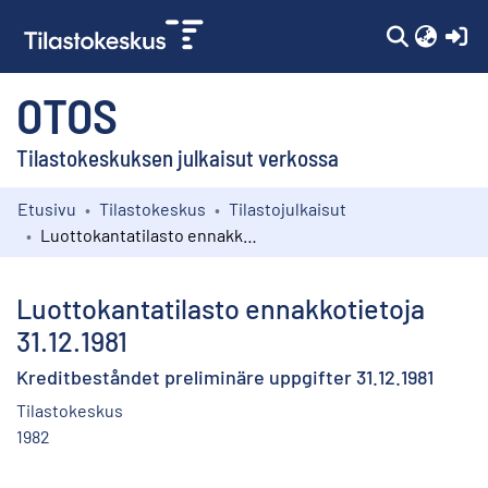
(c
OTOS
Tilastokeskuksen julkaisut verkossa
Etusivu
Tilastokeskus
Tilastojulkaisut
Kokoelmat
Luottokantatilasto ennakkotietoja 31.12.1981
Selaa
Luottokantatilasto ennakkotietoja
31.12.1981
Kreditbeståndet preliminäre uppgifter 31.12.1981
Tilastokeskus
1982