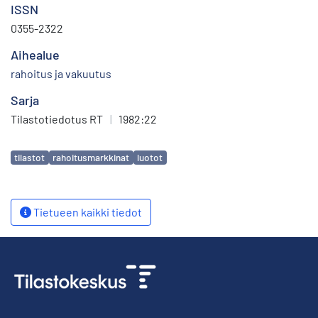
ISSN
0355-2322
Aihealue
rahoitus ja vakuutus
Sarja
Tilastotiedotus RT
|
1982:22
Avainsanat
tilastot
rahoitusmarkkinat
luotot
Tietueen kaikki tiedot