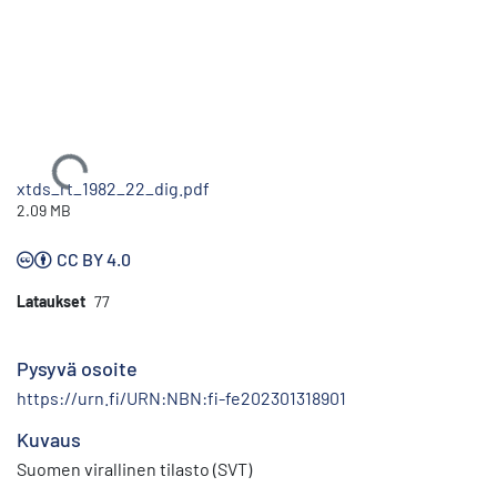
Ladataan...
xtds_rt_1982_22_dig.pdf
2.09 MB
CC BY 4.0
Lataukset
77
Pysyvä osoite
https://urn.fi/URN:NBN:fi-fe202301318901
Kuvaus
Suomen virallinen tilasto (SVT)