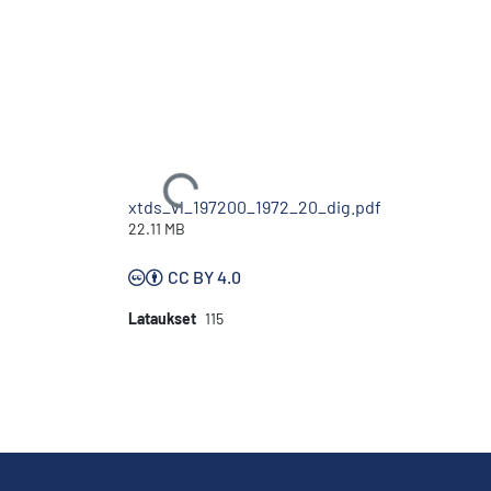
Ladataan...
xtds_vl_197200_1972_20_dig.pdf
22.11 MB
CC BY 4.0
Lataukset
115