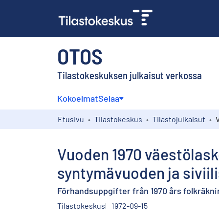
OTOS
Tilastokeskuksen julkaisut verkossa
Kokoelmat
Selaa
Etusivu
Tilastokeskus
Tilastojulkaisut
Vuoden 1970 väestölask
syntymävuoden ja siviil
Förhandsuppgifter från 1970 års folkräknin
Tilastokeskus
1972-09-15