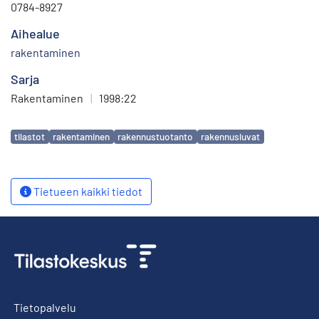
0784-8927
Aihealue
rakentaminen
Sarja
Rakentaminen
|
1998:22
Avainsanat
tilastot
rakentaminen
rakennustuotanto
rakennusluvat
Tietueen kaikki tiedot
Tietopalvelu