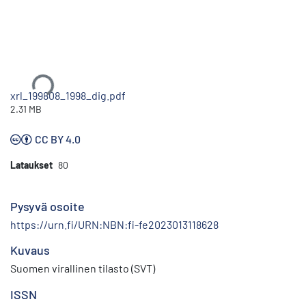
Ladataan...
xrl_199808_1998_dig.pdf
2.31 MB
CC BY 4.0
Lataukset
80
Pysyvä osoite
https://urn.fi/URN:NBN:fi-fe2023013118628
Kuvaus
Suomen virallinen tilasto (SVT)
ISSN