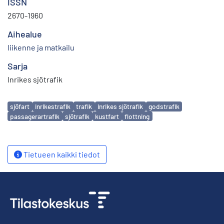
ISSN
2670-1960
Aihealue
liikenne ja matkailu
Sarja
Inrikes sjötrafik
Avainsanat
sjöfart
inrikestrafik
trafik
inrikes sjötrafik
godstrafik
passagerartrafik
sjötrafik
kustfart
flottning
Tietueen kaikki tiedot