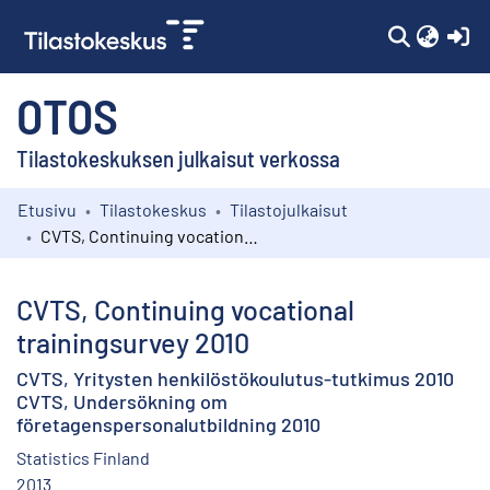
(c
OTOS
Tilastokeskuksen julkaisut verkossa
Etusivu
Tilastokeskus
Tilastojulkaisut
Kokoelmat
CVTS, Continuing vocational trainingsurvey 2010
Selaa
CVTS, Continuing vocational
trainingsurvey 2010
CVTS, Yritysten henkilöstökoulutus-tutkimus 2010
CVTS, Undersökning om
företagenspersonalutbildning 2010
Statistics Finland
2013