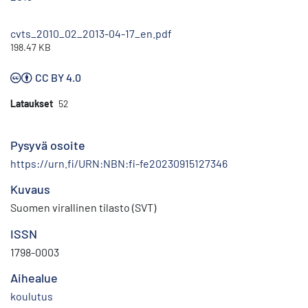
cvts_2010_02_2013-04-17_en.pdf
198.47 KB
CC BY 4.0
Lataukset
52
Pysyvä osoite
https://urn.fi/URN:NBN:fi-fe20230915127346
Kuvaus
Suomen virallinen tilasto (SVT)
ISSN
1798-0003
Aihealue
koulutus