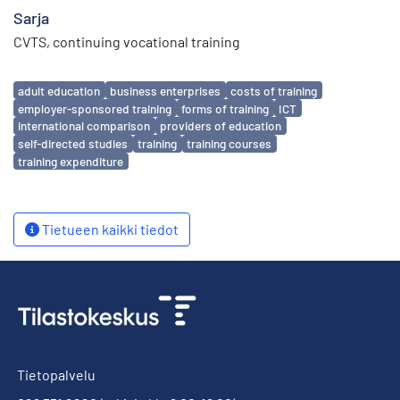
Sarja
CVTS, continuing vocational training
Avainsanat
adult education
business enterprises
costs of training
employer-sponsored training
forms of training
ICT
international comparison
providers of education
self-directed studies
training
training courses
training expenditure
Tietueen kaikki tiedot
Tietopalvelu