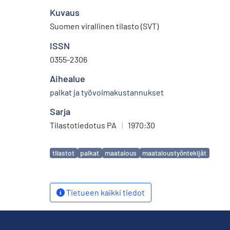
Kuvaus
Suomen virallinen tilasto (SVT)
ISSN
0355-2306
Aihealue
palkat ja työvoimakustannukset
Sarja
Tilastotiedotus PA
|
1970:30
Avainsanat
tilastot
palkat
maatalous
maataloustyöntekijät
Tietueen kaikki tiedot