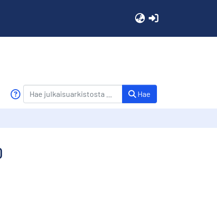
(current)
Hae
0