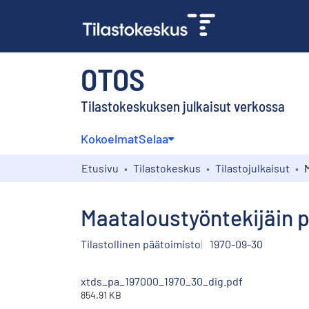
OTOS
Tilastokeskuksen julkaisut verkossa
Kokoelmat
Selaa
Etusivu
Tilastokeskus
Tilastojulkaisut
Maataloustyöntekijäin pa
Tilastollinen päätoimisto
1970-09-30
xtds_pa_197000_1970_30_dig.pdf
854.91 KB