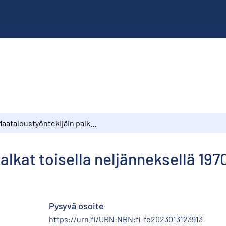
Maataloustyöntekijäin palkat toisella neljänneksellä 1970
lkat toisella neljänneksellä 197
Pysyvä osoite
https://urn.fi/URN:NBN:fi-fe2023013123913