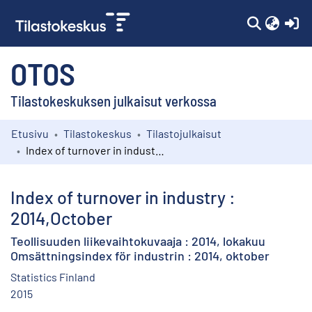
(c
OTOS
Tilastokeskuksen julkaisut verkossa
Etusivu
Tilastokeskus
Tilastojulkaisut
Kokoelmat
Index of turnover in industry : 2014,October
Selaa
Index of turnover in industry :
2014,October
Teollisuuden liikevaihtokuvaaja : 2014, lokakuu
Omsättningsindex för industrin : 2014, oktober
Statistics Finland
2015