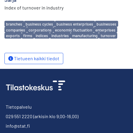
Index of turnover in industry
Avainsanat
branches
business cycles
business enterprises
businesses
companies
corporations
economic fluctuation
enterprises
exports
firms
indices
industries
manufacturing
turnover
Tietueen kaikki tiedot
Tietopalvelu
029 551 2220
(arkisin klo 9.00-16.00)
info@stat.fi