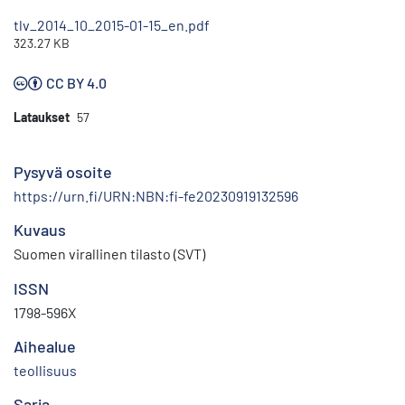
tlv_2014_10_2015-01-15_en.pdf
323.27 KB
CC BY 4.0
Lataukset
57
Pysyvä osoite
https://urn.fi/URN:NBN:fi-fe20230919132596
Kuvaus
Suomen virallinen tilasto (SVT)
ISSN
1798-596X
Aihealue
teollisuus
Sarja