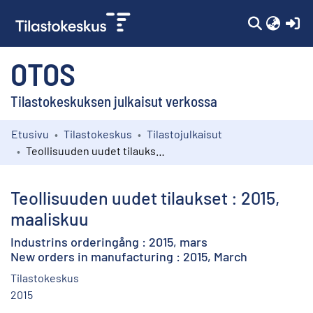
(c
OTOS
Tilastokeskuksen julkaisut verkossa
Etusivu
Tilastokeskus
Tilastojulkaisut
Kokoelmat
Teollisuuden uudet tilaukset : 2015, maaliskuu
Selaa
Teollisuuden uudet tilaukset : 2015,
maaliskuu
Industrins orderingång : 2015, mars
New orders in manufacturing : 2015, March
Tilastokeskus
2015