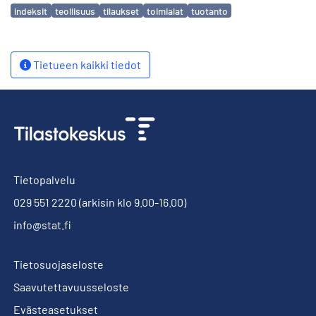
Avainsanat
indeksit
teollisuus
tilaukset
toimialat
tuotanto
Tietueen kaikki tiedot
Tietopalvelu
029 551 2220
(arkisin klo 9.00-16.00)
info@stat.fi
Tietosuojaseloste
Saavutettavuusseloste
Evästeasetukset