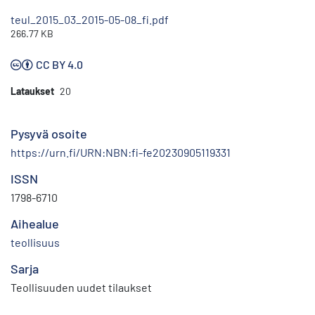
teul_2015_03_2015-05-08_fi.pdf
266.77 KB
CC BY 4.0
Lataukset
20
Pysyvä osoite
https://urn.fi/URN:NBN:fi-fe20230905119331
ISSN
1798-6710
Aihealue
teollisuus
Sarja
Teollisuuden uudet tilaukset