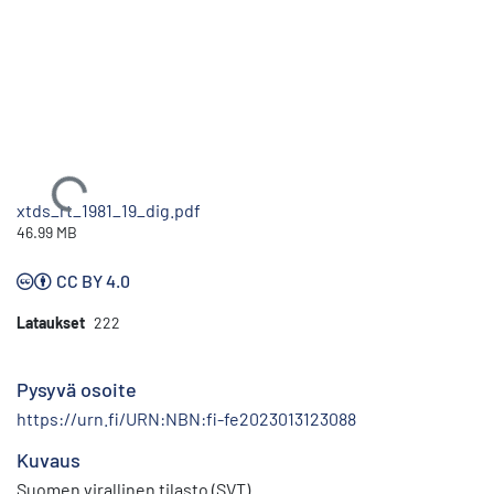
Ladataan...
xtds_rt_1981_19_dig.pdf
46.99 MB
CC BY 4.0
Lataukset
222
Pysyvä osoite
https://urn.fi/URN:NBN:fi-fe2023013123088
Kuvaus
Suomen virallinen tilasto (SVT)