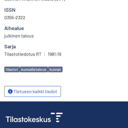
ISSN
0355-2322
Aihealue
julkinen talous
Sarja
Tilastotiedotus RT
|
1981:19
Avainsanat
tilastot
kunnallistalous
kunnat
Tietueen kaikki tiedot