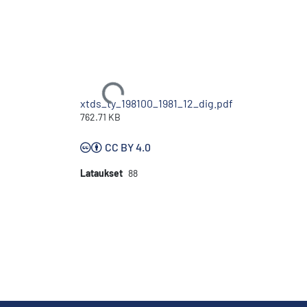
Ladataan...
xtds_ty_198100_1981_12_dig.pdf
762.71 KB
CC BY 4.0
Lataukset
88