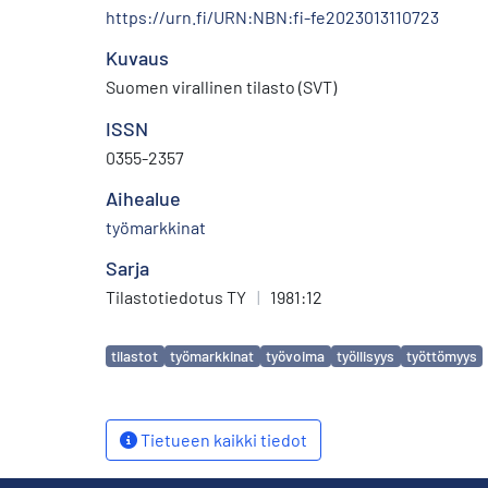
https://urn.fi/URN:NBN:fi-fe2023013110723
Kuvaus
Suomen virallinen tilasto (SVT)
ISSN
0355-2357
Aihealue
työmarkkinat
Sarja
Tilastotiedotus TY
|
1981:12
Avainsanat
tilastot
työmarkkinat
työvoima
työllisyys
työttömyys
Tietueen kaikki tiedot