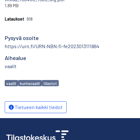
1.89 MB
Lataukset
918
Pysyvä osoite
https://urn.fi/URN:NBN:fi-fe2023013111864
Aihealue
vaalit
Avainsanat
vaalit
kuntavaalit
tilastot
Tietueen kaikki tiedot