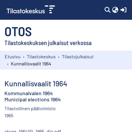
(c
OTOS
Tilastokeskuksen julkaisut verkossa
Etusivu
Tilastokeskus
Tilastojulkaisut
Kokoelmat
Kunnallisvaalit 1964
Selaa
Kunnallisvaalit 1964
Kommunalvalen 1964
Municipal elections 1964
Tilastollinen päätoimisto
1965
xkvaa_196400_1965_dig.pdf