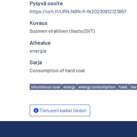
Pysyvä osoite
https://urn.fi/URN:NBN:fi-fe20230912123657
Kuvaus
Suomen virallinen tilasto (SVT)
Aihealue
energia
Sarja
Consumption of hard coal
Avainsanat
bituminous coal
energy
energy consumption
fuels
har
Tietueen kaikki tiedot