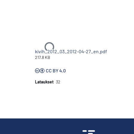
Ladataan...
kivih_2012_03_2012-04-27_en.pdf
217.8 KB
CC BY 4.0
Lataukset
32