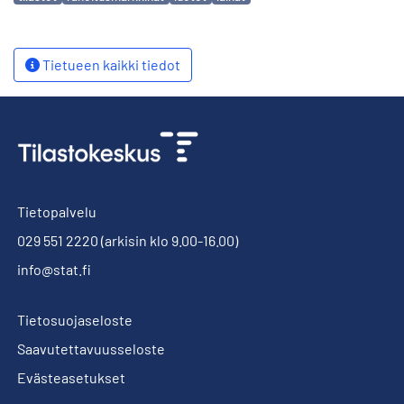
Tietueen kaikki tiedot
Tietopalvelu
029 551 2220
(arkisin klo 9.00-16.00)
info@stat.fi
Tietosuojaseloste
Saavutettavuusseloste
Evästeasetukset