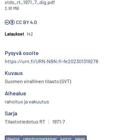
xtds_rt_1971_7_dig.pdf
2.91 MB
CC BY 4.0
Lataukset
142
Pysyvä osoite
https://urn.fi/URN:NBN:fi-fe202301319278
Kuvaus
Suomen virallinen tilasto (SVT)
Aihealue
rahoitus ja vakuutus
Sarja
Tilastotiedotus RT
|
1971:7
Avainsanat
tilastot
rahoitusmarkkinat
luotot
lainat