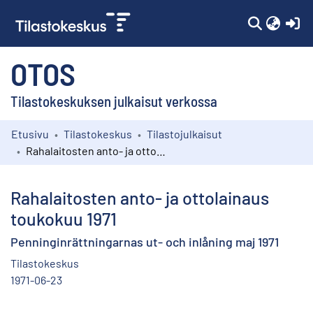
(c
OTOS
Tilastokeskuksen julkaisut verkossa
Etusivu
Tilastokeskus
Tilastojulkaisut
Kokoelmat
Rahalaitosten anto- ja ottolainaus toukokuu 1971
Selaa
Rahalaitosten anto- ja ottolainaus
toukokuu 1971
Penninginrättningarnas ut- och inlåning maj 1971
Tilastokeskus
1971-06-23