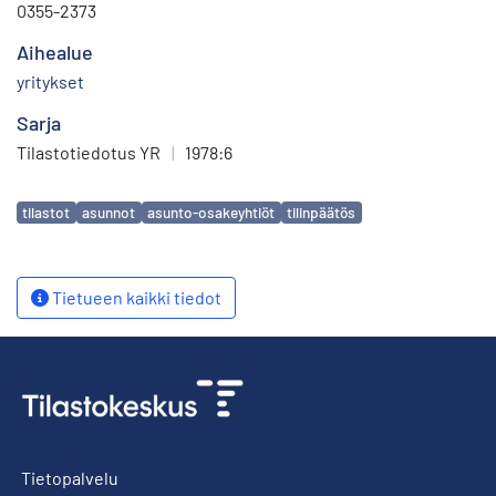
0355-2373
Aihealue
yritykset
Sarja
Tilastotiedotus YR
|
1978:6
Avainsanat
tilastot
asunnot
asunto-osakeyhtiöt
tilinpäätös
Tietueen kaikki tiedot
Tietopalvelu