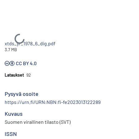
Ladataan...
xtds_yr_1978_6_dig.pdf
3.7 MB
CC BY 4.0
Lataukset
92
Pysyvä osoite
https://urn.fi/URN:NBN:fi-fe2023013122289
Kuvaus
Suomen virallinen tilasto (SVT)
ISSN