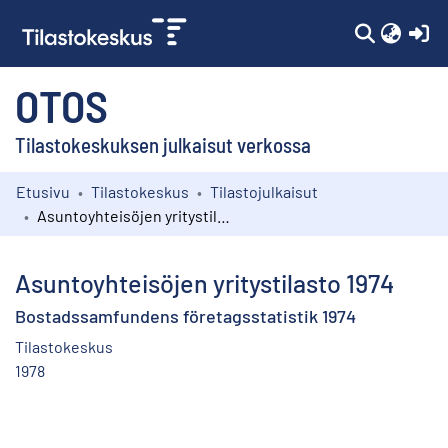
(c
OTOS
Tilastokeskuksen julkaisut verkossa
Etusivu
Tilastokeskus
Tilastojulkaisut
Kokoelmat
Asuntoyhteisöjen yritystilasto 1974
Selaa
Asuntoyhteisöjen yritystilasto 1974
Bostadssamfundens företagsstatistik 1974
Tilastokeskus
1978