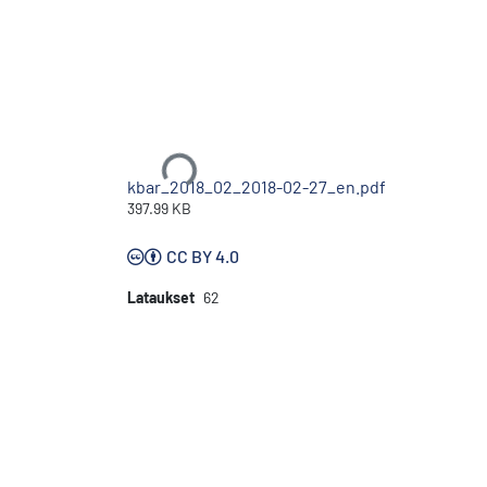
Ladataan...
kbar_2018_02_2018-02-27_en.pdf
397.99 KB
CC BY 4.0
Lataukset
62