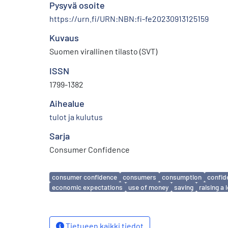
Pysyvä osoite
https://urn.fi/URN:NBN:fi-fe20230913125159
Kuvaus
Suomen virallinen tilasto (SVT)
ISSN
1799-1382
Aihealue
tulot ja kulutus
Sarja
Consumer Confidence
Avainsanat
consumer confidence
consumers
consumption
confid
economic expectations
use of money
saving
raising a 
Tietueen kaikki tiedot