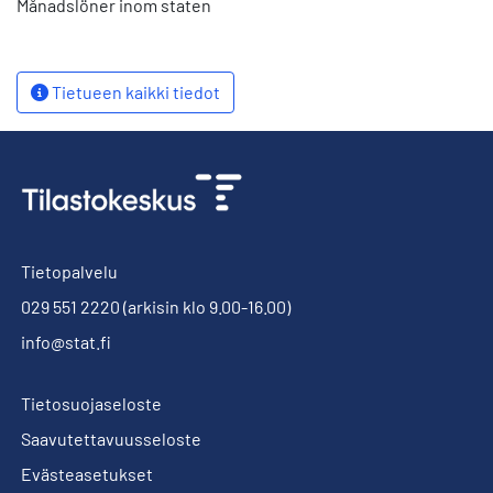
Månadslöner inom staten
Tietueen kaikki tiedot
Tietopalvelu
029 551 2220
(arkisin klo 9.00-16.00)
info@stat.fi
Tietosuojaseloste
Saavutettavuusseloste
Evästeasetukset