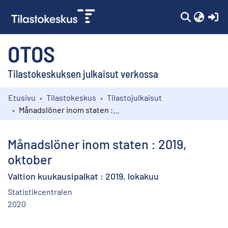
(c
OTOS
Tilastokeskuksen julkaisut verkossa
Etusivu
Tilastokeskus
Tilastojulkaisut
Kokoelmat
Månadslöner inom staten : 2019, oktober
Selaa
Månadslöner inom staten : 2019,
oktober
Valtion kuukausipalkat : 2019, lokakuu
Statistikcentralen
2020