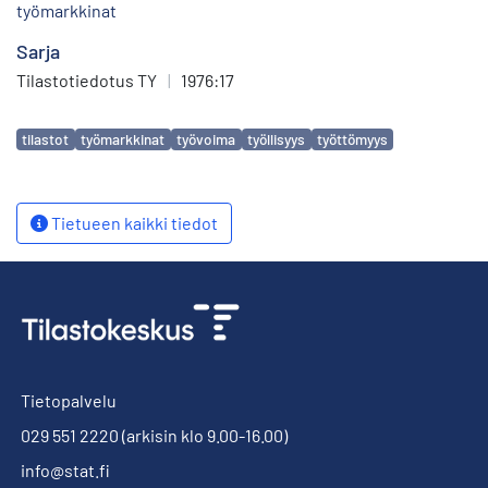
työmarkkinat
Sarja
Tilastotiedotus TY
|
1976:17
Avainsanat
tilastot
työmarkkinat
työvoima
työllisyys
työttömyys
Tietueen kaikki tiedot
Tietopalvelu
029 551 2220
(arkisin klo 9.00-16.00)
info@stat.fi