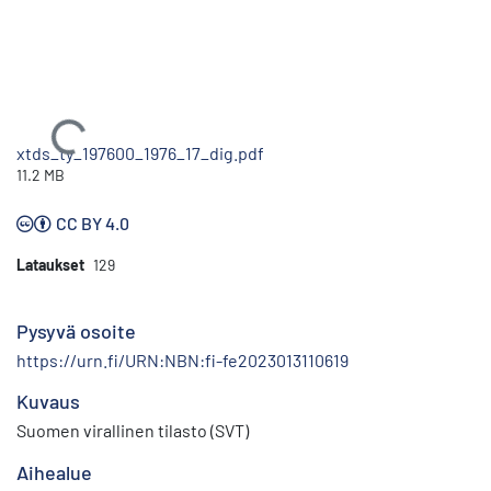
Ladataan...
xtds_ty_197600_1976_17_dig.pdf
11.2 MB
CC BY 4.0
Lataukset
129
Pysyvä osoite
https://urn.fi/URN:NBN:fi-fe2023013110619
Kuvaus
Suomen virallinen tilasto (SVT)
Aihealue