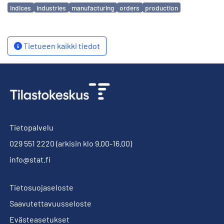
Avainsanat
indices
industries
manufacturing
orders
production
Tietueen kaikki tiedot
Tietopalvelu
029 551 2220
(arkisin klo 9.00-16.00)
info@stat.fi
Tietosuojaseloste
Saavutettavuusseloste
Evästeasetukset