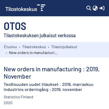
(c
OTOS
Tilastokeskuksen julkaisut verkossa
Etusivu
Tilastokeskus
Tilastojulkaisut
Kokoelmat
New orders in manufacturing : 2019, November
Selaa
New orders in manufacturing : 2019,
November
Teollisuuden uudet tilaukset : 2019, marraskuu
Industrins orderingång : 2019, november
Statistics Finland
2020