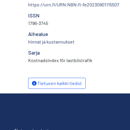
https://urn.fi/URN:NBN:fi-fe20230901115507
ISSN
1796-3745
Aihealue
hinnat ja kustannukset
Sarja
Kostnadsindex för lastbilstrafik
Tietueen kaikki tiedot