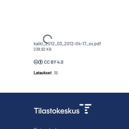
Ladataan...
kalki_2012_03_2012-04-17_sv.pdf
238.92 KB
CC BY 4.0
Lataukset
35