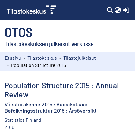
(c
OTOS
Tilastokeskuksen julkaisut verkossa
Etusivu
Tilastokeskus
Tilastojulkaisut
Kokoelmat
Population Structure 2015 : Annual Review
Selaa
Population Structure 2015 : Annual
Review
Väestörakenne 2015 : Vuosikatsaus
Befolkningsstruktur 2015 : Årsöversikt
Statistics Finland
2016