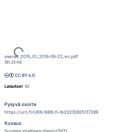
Ladataan...
vaerak_2015_01_2016-09-23_en.pdf
361.25 KB
CC BY 4.0
Lataukset
62
Pysyvä osoite
https://urn.fi/URN:NBN:fi-fe20230925137289
Kuvaus
Suomen virallinen tilasto (SVT)