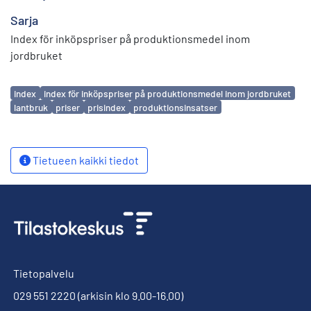
Sarja
Index för inköpspriser på produktionsmedel inom
jordbruket
Avainsanat
index
index för inköpspriser på produktionsmedel inom jordbruket
lantbruk
priser
prisindex
produktionsinsatser
Tietueen kaikki tiedot
Tietopalvelu
029 551 2220
(arkisin klo 9.00-16.00)