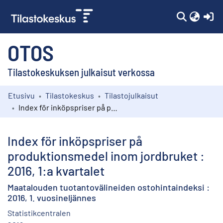
(c
OTOS
Tilastokeskuksen julkaisut verkossa
Etusivu
Tilastokeskus
Tilastojulkaisut
Kokoelmat
Index för inköpspriser på produktionsmedel inom jordbruket : 2016, 1:a kvartalet
Selaa
Index för inköpspriser på
produktionsmedel inom jordbruket :
2016, 1:a kvartalet
Maatalouden tuotantovälineiden ostohintaindeksi :
2016, 1. vuosineljännes
Statistikcentralen