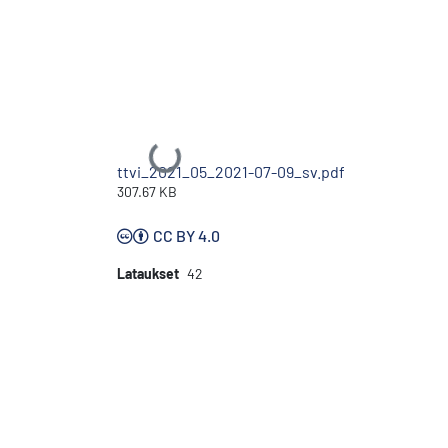
Ladataan...
ttvi_2021_05_2021-07-09_sv.pdf
307.67 KB
CC BY 4.0
Lataukset
42