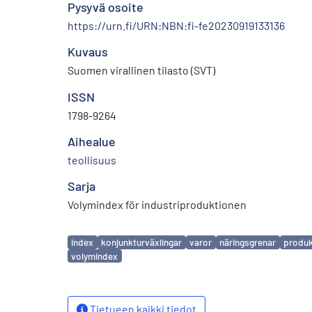
Pysyvä osoite
https://urn.fi/URN:NBN:fi-fe20230919133136
Kuvaus
Suomen virallinen tilasto (SVT)
ISSN
1798-9264
Aihealue
teollisuus
Sarja
Volymindex för industriproduktionen
Avainsanat
index
konjunkturväxlingar
varor
näringsgrenar
produk
volymindex
Tietueen kaikki tiedot