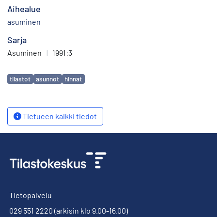
Aihealue
asuminen
Sarja
Asuminen
|
1991:3
Avainsanat
tilastot
asunnot
hinnat
Tietueen kaikki tiedot
Tietopalvelu
029 551 2220
(arkisin klo 9.00-16.00)