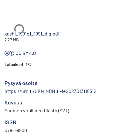
Ladataan...
xashi_1991q1_1991_dig.pdf
7.27 MB
CC BY 4.0
Lataukset
157
Pysyvä osoite
https://urn.fi/URN:NBN:fi-fe2023013118312
Kuvaus
Suomen virallinen tilasto (SVT)
ISSN
0784-8900